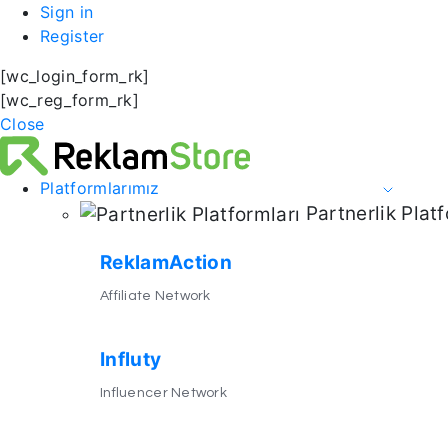
Sign in
Register
[wc_login_form_rk]
[wc_reg_form_rk]
Close
Platformlarımız
Partnerlik Platf
ReklamAction
Affiliate Network
Influty
Influencer Network