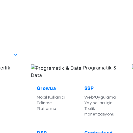
erlik
Programatik &
Data
Growua
SSP
Mobil Kullanıcı
Web/Uygulama
Edinme
Yayıncıları İçin
Platformu
Trafik
Monetizasyonu
DSP
Contextuad