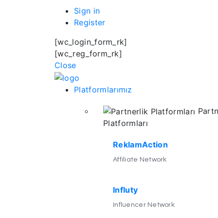
Sign in
Register
[wc_login_form_rk]
[wc_reg_form_rk]
Close
Platformlarımız
Partn
Platformları
ReklamAction
Affiliate Network
Influty
Influencer Network